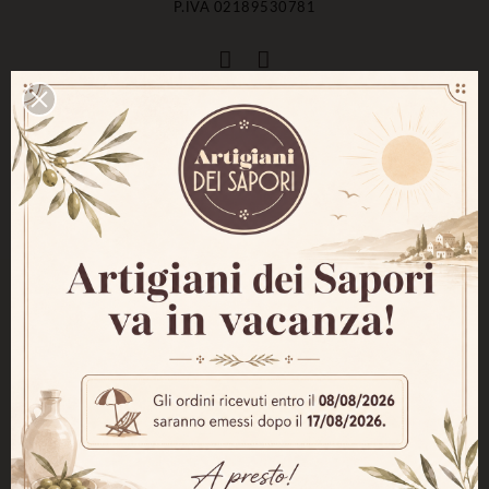
P.IVA 02189530781
Menu
Home
Prodotti
Chi siamo
Servizi
Termini e condizioni
Modalità di spedizione
Iscriviti Alla Nostra Newsletter