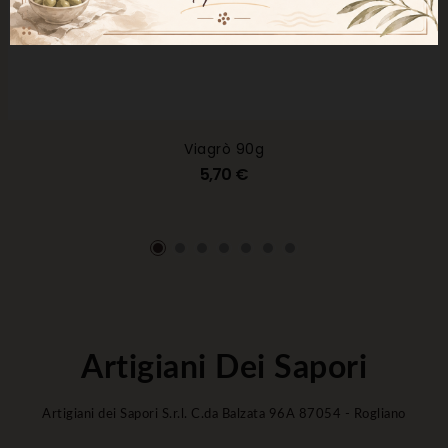
Viagrò 90g
5,70 €
Artigiani Dei Sapori
Artigiani dei Sapori S.r.l. C.da Balzata 96A 87054 - Rogliano