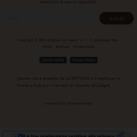
anteprima le nostre specialità!
Iscriviti
Copyright ©
2026
Artigiani dei Sapori S.r.l. - C.da Balzata 96A -
87054 - Rogliano - 02189530781
Cookie Policy
Privacy Policy
|
Questo sito è protetto da reCAPTCHA e si applicano le
Privacy Policy
Termini di Servizio
e i
di Google
Workfortrade
Developed by
Le tue preferenze relative alla privacy