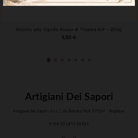
Risotto alla Cipolla Rossa di Tropea IGP - 200g
5,50 €
Artigiani Dei Sapori
Artigiani dei Sapori S.r.l. C.da Balzata 96A 87054 - Rogliano
P.IVA 02189530781