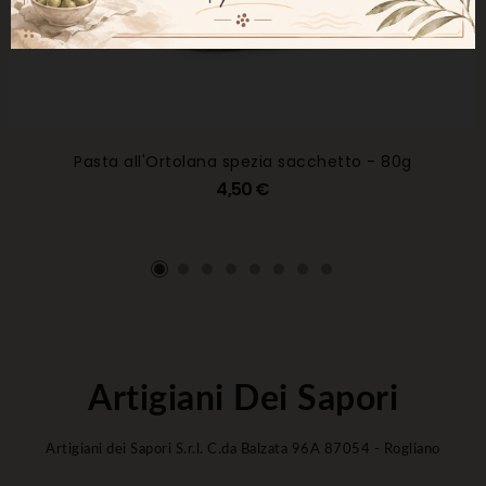
Pasta all'Ortolana spezia sacchetto - 80g
4,50 €
Artigiani Dei Sapori
Artigiani dei Sapori S.r.l. C.da Balzata 96A 87054 - Rogliano