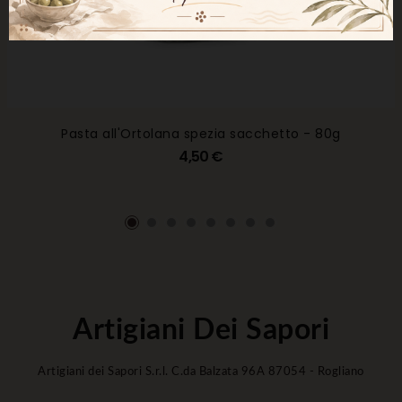
Pasta all'Ortolana spezia sacchetto - 80g
4,50 €
Artigiani Dei Sapori
Artigiani dei Sapori S.r.l. C.da Balzata 96A 87054 - Rogliano