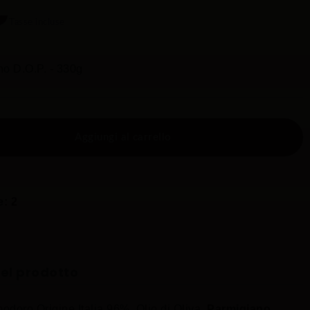
€
Tasse incluse
o D.O.P. - 330g
Aggiungi al carrello
e: 2
del prodotto
oro Origine Italia 96%, Olio di Oliva,
Parmigiano