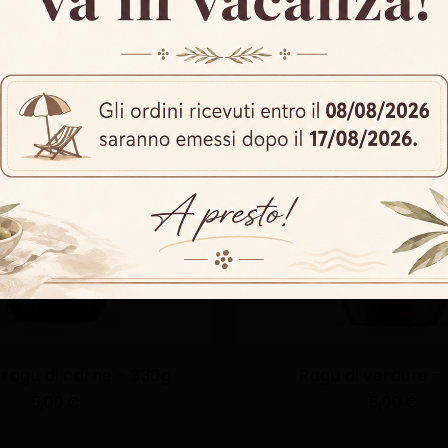
Email:
Termini e Condizioni
Accetto i
e 
Invia
 ragù di carne - 330g
Ragù di verdure -
5,00 €
5,00 €