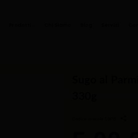
Prodotti
Chi Siamo
Blog
Servizi
Con
Sugo al Parm
330g
Codice articolo:
10PB