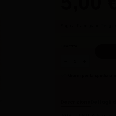
5,00 
Sugo al Parmigiano Reggian
Quantità

Giorni per la spedizion
Descrizione
Dettagli 
INGREDIENTI: Polpa di pomod