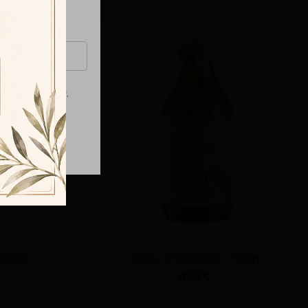
Privacy Policy
la
.
 330g
Sugo all'Aglione - 330g
4,50 €