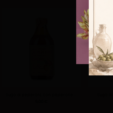
Sugo ai peperoni, con peperone crusco'- 330g
Sugo al
5,00 €