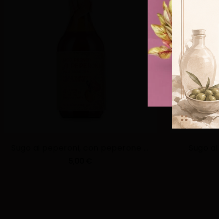
Sugo ai peperoni, con peperone crusco'- 330g
Sugo al
5,00 €