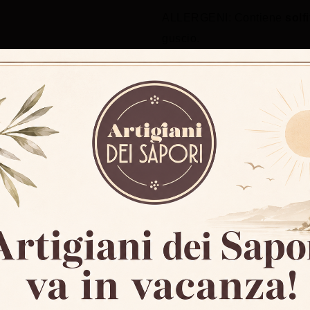
ALLERGENI: Contiene
solfi
guscio.
PRODOTTO PASTORIZZA
Un Regalo Per 
MODALITA’ DI CONSERVAZIONE
di luce e di calore. Una volt
Ricevi subito uno
sconto 
5%
per il tuo primo ordin
Nome e Cognome:
RODOTTI NELLA STESSA CATEGOR
Email: