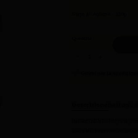
Sugo all'Aglione - 330g
Quantità

Giorni per la spedizion
Descrizione
Dettagli 
INGREDIENTI: Polpa di pomod
1%, sale, peperoncino piccant