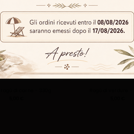
Termini e Condizioni
Accetto i
e 
Invia
 ragù di carne - 330g
Ragù di verdure -
5,00 €
5,00 €