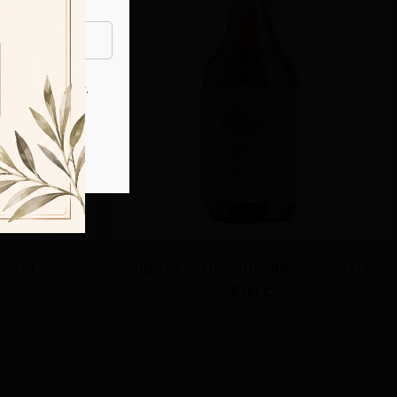
Privacy Policy
la
.
 330g
Sugo al Parmigiano Reggiano D.O.P. - 330g
5,00 €