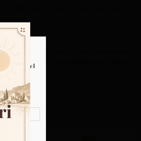
ti
. Potrebbe contenere tracce di pesce, latte, frutta a
TO
Te!
: Tenere in luogo fresco e asciutto, lontano da fonti
a aperto conservare in frigo e consumare entro 5 giorni.
esclusivo del
e!
IA