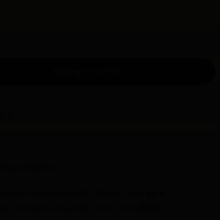
Aggiungi al carrello
e: 2
del prodotto
oro Origine Italia 96%, Olio di Oliva,
aglio
e. Correttore di acidità: acido citrico
E330
.