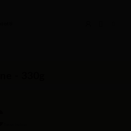
tatti
one - 330g
€
Tasse incluse